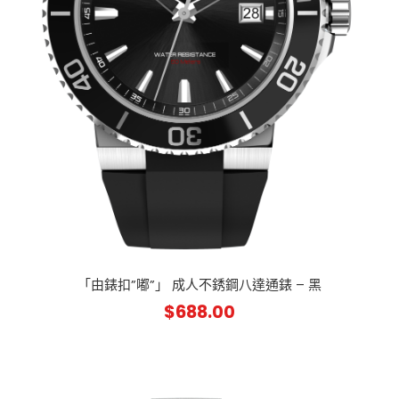
「由錶扣”嘟”」 成人不銹鋼八達通錶 – 黑
$
688.00