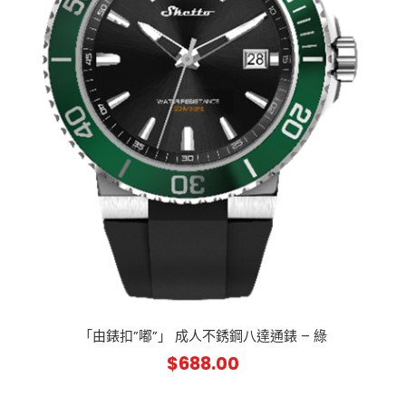
「由錶扣”嘟”」 成人不銹鋼八達通錶 – 綠
$
688.00