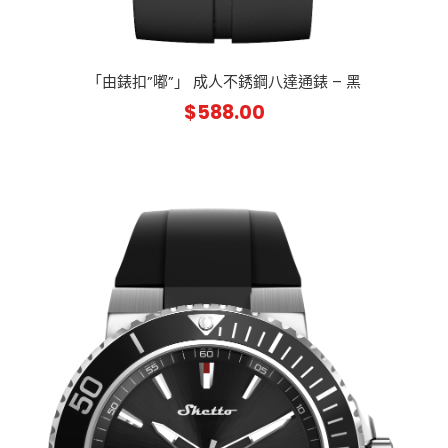
「由錶扣”嘟”」 成人不銹鋼八達通錶 – 黑
$
588.00