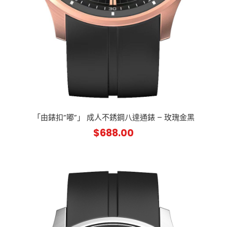
「由錶扣”嘟”」 成人不銹鋼八達通錶 – 玫瑰金黑
$
688.00