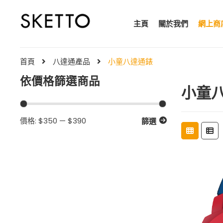
主頁
關於我們
網上商
首頁
八達通產品
小童八達通錶
依價格篩選商品
小童
最
最
價格:
$350
—
$390
篩選
低
高
價
價
格
格