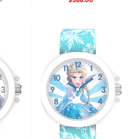
$
388.00