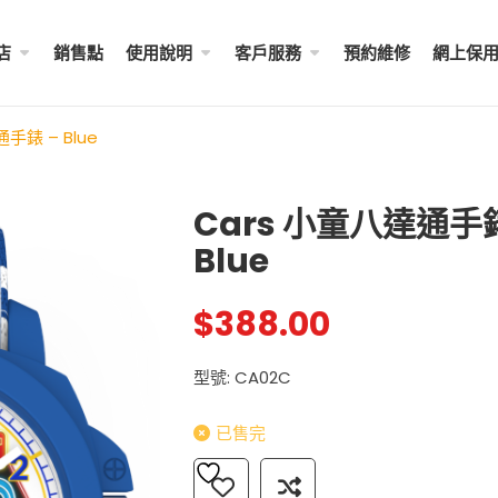
店
銷售點
使用說明
客戶服務
預約維修
網上保
手錶 – Blue
Cars 小童八達通手錶
Blue
成人八達通配飾 – ...
My Melody 小童尼龍錶帶 
$
288.00
$
98.00
$
388.00
Little Twin Stars 夢幻 ̵ ..
型號: CA02C
Shibainc – 小童尼龍� ...
$
98.00
$
98.00
已售完
Little Twin Stars 小童尼
$
98.00
Hello Kitty 小童尼龍錶帶 ...