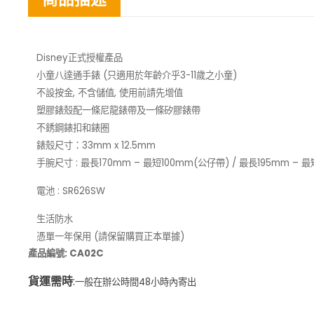
Disney正式授權產品
小童八達通手錶 (只適用於年齡介乎3-11歲之小童)
不設按金, 不含儲值, 使用前請先增值
塑膠錶殼配一條尼龍錶帶及一條矽膠錶帶
不銹鋼錶扣和錶圈
錶殼尺寸：33mm x 12.5mm
手腕尺寸 : 最長170mm – 最短100mm(公仔帶) / 最長195mm – 
電池 : SR626SW
生活防水
憑單一年保用 (請保留購買正本單據)
產品編號: CA02C
貨運需時
:
一般在辦公時間48小時內寄出