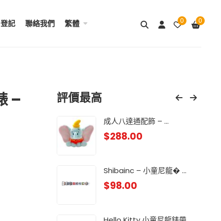
0
0
用登記
聯絡我們
繁體
 –
評價最高
& ...
成人八達通配飾 – ...
My
$
288.00
$
98
.
Lit
Shibainc – 小童尼龍� ...
$
98
$
98.00
龍 ...
Lit
$
98
Hello Kitty 小童尼龍錶帶 ...