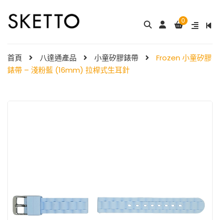
0
成人八達通配飾 – ...
My Melody 小童尼龍錶帶 & ...
$
288.00
$
98.00
首頁
八達通產品
小童矽膠錶帶
Frozen 小童矽膠
錶帶 – 淺粉藍 (16mm) 拉桿式生耳針
Little Twin Stars 夢幻 ̵ ...
Shibainc – 小童尼龍�
$
98.00
...
$
98.00
Little Twin Stars 小童尼龍 ...
$
98.00
Hello Kitty 小童尼龍錶
帶 ...
小童尼龍錶帶 – 玫 ...
$
98.00
$
88.00
Hello Kitty 小童尼龍錶
帶 ...
$
98.00