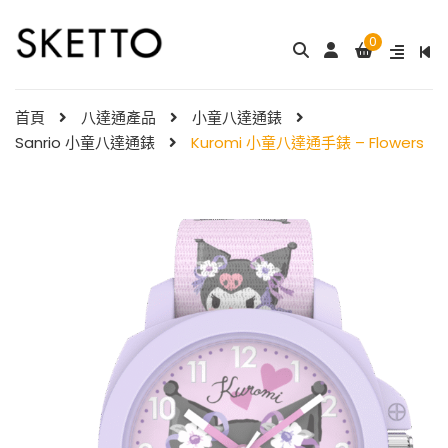
0
成人八達通配飾 – ...
My Melody 小童尼龍錶帶 & ...
$
288.00
$
98.00
首頁
八達通產品
小童八達通錶
Sanrio 小童八達通錶
Kuromi 小童八達通手錶 – Flowers
Little Twin Stars 夢幻 ̵ ...
Shibainc – 小童尼龍�
$
98.00
...
$
98.00
Little Twin Stars 小童尼龍 ...
$
98.00
Hello Kitty 小童尼龍錶
帶 ...
小童尼龍錶帶 – 玫 ...
$
98.00
$
88.00
Hello Kitty 小童尼龍錶
帶 ...
$
98.00