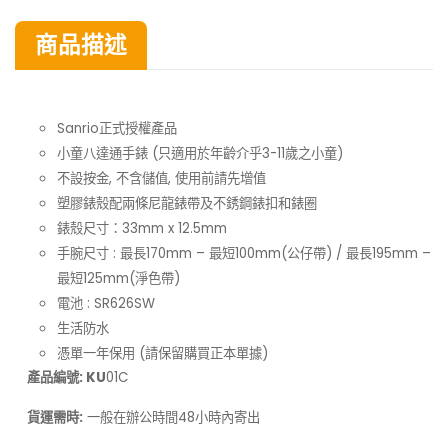
商品描述
Sanrio正式授權產品
小童八達通手錶 (只適用於年齡介乎3-11歲之小童)
不設按金, 不含儲值, 使用前請先增值
塑膠錶殼配兩條尼龍錶帶及不銹鋼錶扣和錶圈
錶殼尺寸：33mm x 12.5mm
手腕尺寸 : 最長170mm – 最短100mm(公仔帶) / 最長195mm –
最短125mm(淨色帶)
電池 : SR626SW
生活防水
憑單一年保用 (請保留購買正本單據)
產品編號: KU
01C
貨運需時:
一般在
48小時內寄出
辦公時間