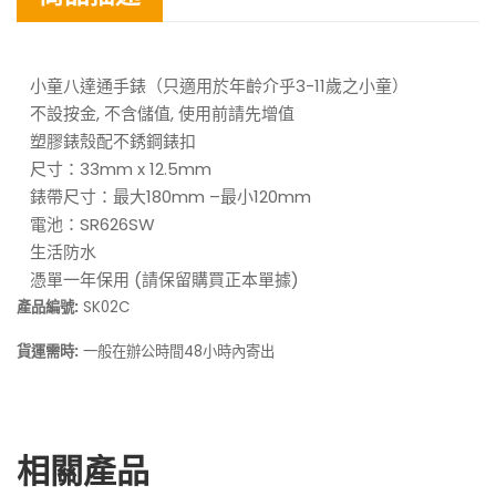
小童八達通手錶（只適用於年齡介乎3-11歲之小童）
不設按金, 不含儲值, 使用前請先增值
塑膠錶殼配不銹鋼錶扣
尺寸：33mm x 12.5mm
錶帶尺寸：最大180mm –最小120mm
電池：SR626SW
生活防水
憑單一年保用 (請保留購買正本單據)
產品編號:
SK02C
貨運需時:
一般在
48小時內寄出
辦公時間
相關產品