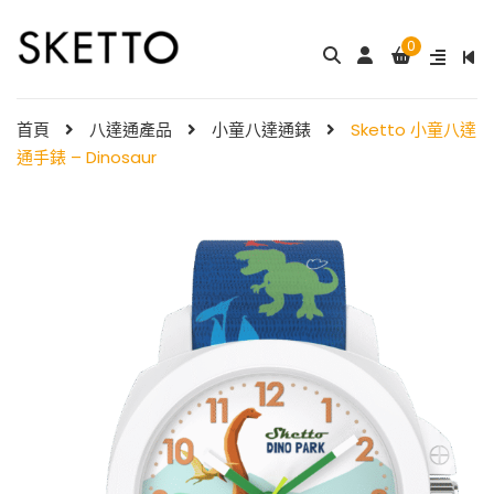
0
成人八達通配飾 – ...
My Melody 小童尼龍錶帶 & ...
$
288.00
$
98.00
首頁
八達通產品
小童八達通錶
Sketto 小童八達
通手錶 – Dinosaur
Little Twin Stars 夢幻 ̵ ...
Shibainc – 小童尼龍�
$
98.00
...
$
98.00
Little Twin Stars 小童尼龍 ...
$
98.00
Hello Kitty 小童尼龍錶
帶 ...
小童尼龍錶帶 – 玫 ...
$
98.00
$
88.00
Hello Kitty 小童尼龍錶
帶 ...
$
98.00