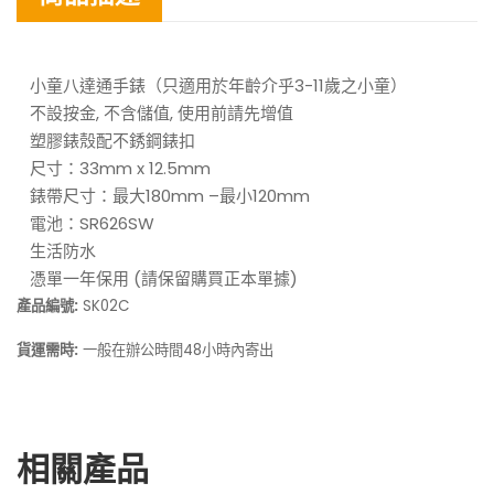
小童八達通手錶（只適用於年齡介乎3-11歲之小童）
不設按金, 不含儲值, 使用前請先增值
塑膠錶殼配不銹鋼錶扣
尺寸：33mm x 12.5mm
錶帶尺寸：最大180mm –最小120mm
電池：SR626SW
生活防水
憑單一年保用 (請保留購買正本單據)
產品編號:
SK02C
貨運需時:
一般在
48小時內寄出
辦公時間
相關產品