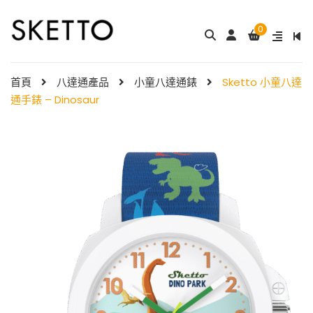
0
成人八達通配飾 – ...
My Melody 小童尼龍錶帶 & ...
$
288.00
$
98.00
首頁
八達通產品
小童八達通錶
Sketto 小童八達
通手錶 – Dinosaur
Little Twin Stars 夢幻 ̵ ...
Shibainc – 小童尼龍�
$
98.00
...
$
98.00
Little Twin Stars 小童尼龍 ...
$
98.00
Hello Kitty 小童尼龍錶
帶 ...
小童尼龍錶帶 – 玫 ...
$
98.00
$
88.00
Hello Kitty 小童尼龍錶
帶 ...
$
98.00