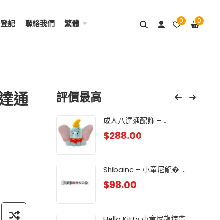
0
0
用登記
聯絡我們
繁體
八達通
評價最高
& ...
成人八達通配飾 – ...
My
$
288.00
$
98
.
Lit
Shibainc – 小童尼龍� ...
$
98
$
98.00
龍 ...
Lit
$
98
Hello Kitty 小童尼龍錶帶 ...