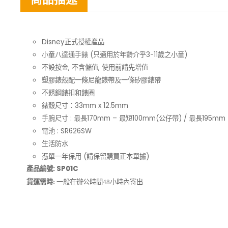
Disney正式授權產品
小童八達通手錶 (只適用於年齡介乎3-11歲之小童)
不設按金, 不含儲值, 使用前請先增值
塑膠錶殼配一條尼龍錶帶及一條矽膠錶帶
不銹鋼錶扣和錶圈
錶殼尺寸：33mm x 12.5mm
手腕尺寸 : 最長170mm – 最短100mm(公仔帶) / 最長195mm
電池 : SR626SW
生活防水
憑單一年保用 (請保留購買正本單據)
產品編號: SP01C
貨運需時:
一般在
辦公時間
48小時內寄出