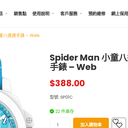
店
銷售點
使用說明
客戶服務
預約維修
網上保
 小童八達通手錶 – Web
Spider Man 小童
手錶 – Web
成人八達通配飾 – ...
My Melody 小童尼龍錶帶 
$
288.00
$
98.00
$
388.00
Little Twin Stars 夢幻 ̵ ..
型號: SP01C
Shibainc – 小童尼龍� ...
$
98.00
$
98.00
22 件庫存
Little Twin Stars 小童尼
$
98.00
加入購物車
Hello Kitty 小童尼龍錶帶 ...