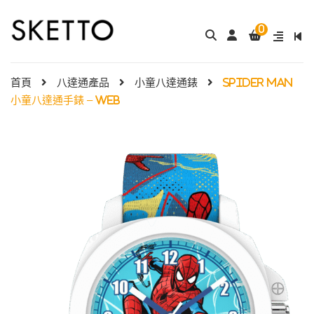
0
成人八達通配飾 – ...
My Melody 小童尼龍錶帶 & .
$
288.00
$
98.00
首頁
八達通產品
小童八達通錶
Spider Man
小童八達通手錶 – Web
Little Twin Stars 夢幻 ̵ ..
Shibainc – 小童尼
$
98.00
龍� ...
$
98.00
Little Twin Stars 小童
...
Hello Kitty 小童
$
98.00
尼龍錶帶 ...
$
98.00
小童尼龍錶帶 – 玫 ...
$
88.00
Hello Kitty 小童
尼龍錶帶 ...
$
98.00