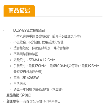
商品描述
Disney正式授權產品
小童八達通手錶 (只適用於年齡介乎3-11歲之小童)
不設按金, 不含儲值, 使用前請先增值
塑膠錶殼配一條尼龍錶帶及一條矽膠錶帶
不銹鋼錶扣和錶圈
錶殼尺寸：33mm x 12.5mm
手腕尺寸 : 最長170mm – 最短100mm(公仔帶) / 最長195mm –
最短125mm(淨色帶)
電池 : SR626SW
生活防水
憑單一年保用 (請保留購買正本單據)
產品編號: SP01C
貨運需時:
一般在
辦公時間
48小時內寄出