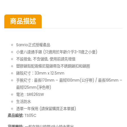
商品描述
Sanrio正式授權產品
小童八達通手錶 (只適用於年齡介乎3-11歲之小童)
不設按金, 不含儲值, 使用前請先增值
塑膠錶殼配兩條尼龍錶帶及不銹鋼錶扣和錶圈
錶殼尺寸：33mm x 12.5mm
手腕尺寸 : 最長170mm – 最短100mm(公仔帶) / 最長195mm –
最短125mm(淨色帶)
電池 : SR626SW
生活防水
憑單一年保用 (請保留購買正本單據)
產品編號:
TS05C
貨運需時:
一般在
48小時內寄出
辦公時間