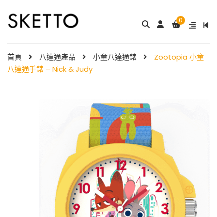
0
成人八達通配飾 – ...
My Melody 小童尼龍錶帶 & ...
$
288.00
$
98.00
首頁
八達通產品
小童八達通錶
Zootopia 小童
八達通手錶 – Nick & Judy
Little Twin Stars 夢幻 ̵ ...
Shibainc – 小童尼龍�
$
98.00
...
$
98.00
Little Twin Stars 小童尼龍 ...
$
98.00
Hello Kitty 小童尼龍錶
帶 ...
小童尼龍錶帶 – 玫 ...
$
98.00
$
88.00
Hello Kitty 小童尼龍錶
帶 ...
$
98.00