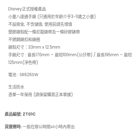
Disney正式授權產品
小童八達通手錶 (只適用於年齡介乎3-11歲之小童)
不設按金, 不含儲值, 使用前請先增值
塑膠錶殼配一條尼龍錶帶及一條矽膠錶帶
不銹鋼錶扣和錶圈
錶殼尺寸：33mm x 12.5mm
手腕尺寸 : 最長170mm – 最短100mm(公仔帶) / 最長195mm – 最短
125mm(淨色帶)
電池 : SR626SW
生活防水
憑單一年保用 (請保留購買正本單據)
產品編號: ZT01C
貨運需時:
一般在辦公時間48小時內寄出