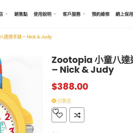
店
銷售點
使用說明
客戶服務
預約維修
網上保
八達通手錶 – Nick & Judy
Zootopia 小童八
– Nick & Judy
成人八達通配飾 – ...
My Melody 小童尼龍錶帶 
$
288.00
$
98.00
$
388.00
Little Twin Stars 夢幻 ̵ ..
已售完
Shibainc – 小童尼龍� ...
$
98.00
$
98.00
Little Twin Stars 小童尼
$
98.00
Hello Kitty 小童尼龍錶帶 ...