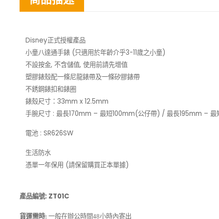
Disney正式授權產品
小童八達通手錶 (只適用於年齡介乎3-11歲之小童)
不設按金, 不含儲值, 使用前請先增值
塑膠錶殼配一條尼龍錶帶及一條矽膠錶帶
不銹鋼錶扣和錶圈
錶殼尺寸：33mm x 12.5mm
手腕尺寸 : 最長170mm – 最短100mm(公仔帶) / 最長195mm – 
電池 : SR626SW
生活防水
憑單一年保用 (請保留購買正本單據)
產品編號: ZT01C
貨運需時:
一般在辦公時間48小時內寄出