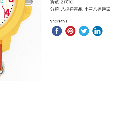
貨號:
ZT01C
$
98.00
分類:
八達通產品
小童尼龍錶帶 – 玫 ...
,
小童八達通錶
$
88.00
Share this...
Hello Kitty 小童尼龍錶帶 ...
$
98.00