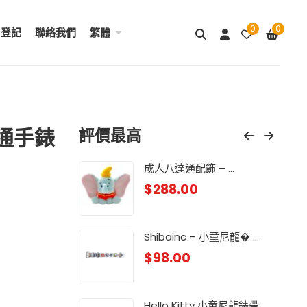
0
0
用登記
聯絡我們
繁體
達通手錶
評價最高
& ...
成人八達通配飾 – ...
My
$
288.00
$
98
.
Lit
Shibainc – 小童尼龍� ...
$
98
$
98.00
龍 ...
Lit
$
98
Hello Kitty 小童尼龍錶帶 ...