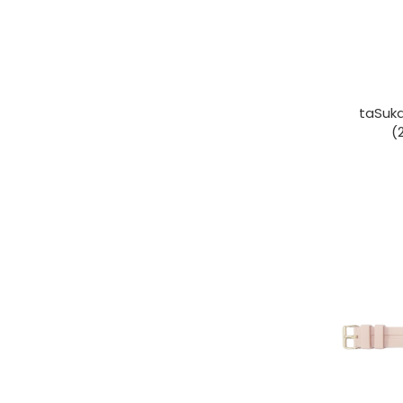
taSu
(