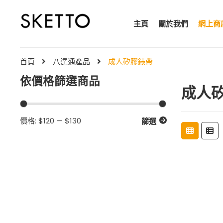
主頁
關於我們
網上商
首頁
八達通產品
成人矽膠錶帶
依價格篩選商品
成人
最
最
價格:
$120
—
$130
篩選
低
高
價
價
格
格