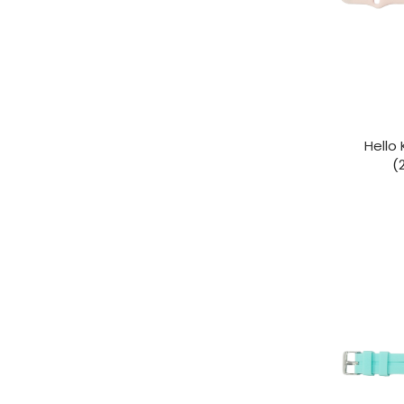
Hell
(