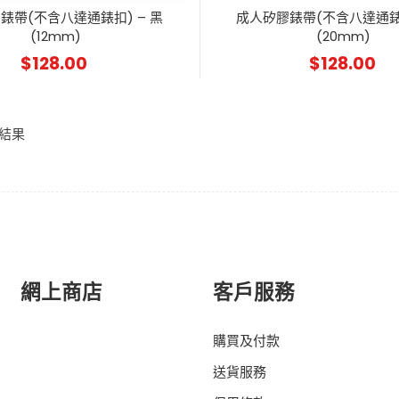
錶帶(不含八達通錶扣) – 黑
成人矽膠錶帶(不含八達通錶扣
(12mm)
(20mm)
$
128.00
$
128.00
 結果
網上商店
客戶服務
購買及付款
送貨服務