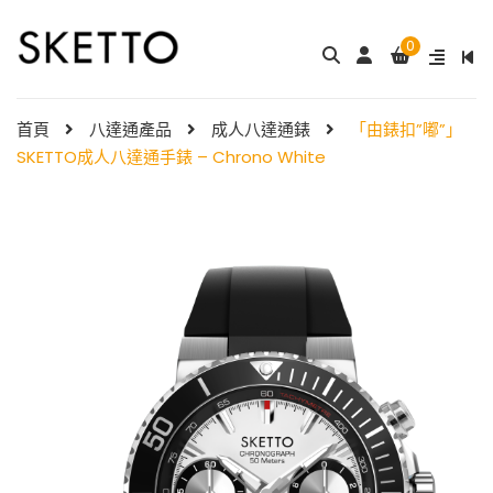
0
成人八達通配飾 – ...
My Melody 小童尼龍錶帶 & ...
$
288.00
$
98.00
首頁
八達通產品
成人八達通錶
「由錶扣”嘟”」
SKETTO成人八達通手錶 – Chrono White
Little Twin Stars 夢幻 ̵ ...
Shibainc – 小童尼龍�
$
98.00
...
$
98.00
Little Twin Stars 小童尼龍 ...
$
98.00
Hello Kitty 小童尼龍錶
帶 ...
小童尼龍錶帶 – 玫 ...
$
98.00
$
88.00
Hello Kitty 小童尼龍錶
帶 ...
$
98.00