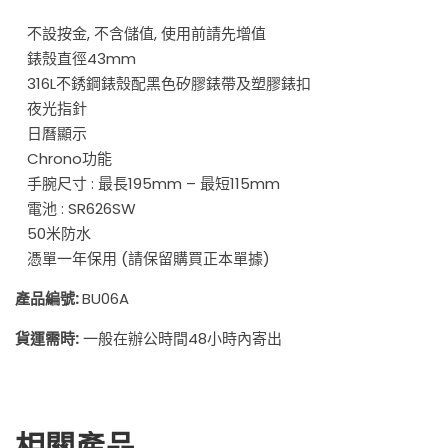
不設按金, 不含儲值, 使用前請先增值
錶殼直徑43mm
316L不銹鋼錶殼配黑色矽膠錶帶及塑膠錶扣
夜光指針
日曆顯示
Chrono功能
手腕尺寸 : 最長195mm – 最短115mm
電池 : SR626SW
50米防水
憑單一年保用 (請保留購買正本單據)
產品編號:
BU06A
貨運需時:
一般在辦公時間48小時內寄出
相關產品