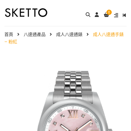
0
成人八達通配飾 – ...
My Melody 小童尼龍錶帶 & ...
$
288.00
$
98.00
首頁
八達通產品
成人八達通錶
成人八達通手錶
– 粉紅
Little Twin Stars 夢幻 ̵ ...
Shibainc – 小童尼龍�
$
98.00
...
$
98.00
Little Twin Stars 小童尼龍 ...
$
98.00
Hello Kitty 小童尼龍錶
帶 ...
小童尼龍錶帶 – 玫 ...
$
98.00
$
88.00
Hello Kitty 小童尼龍錶
帶 ...
$
98.00