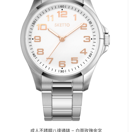
成人不銹鋼八達通錶 – 白面玫瑰金字