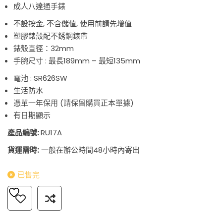
成人八達通手錶
不設按金, 不含儲值, 使用前請先增值
塑膠錶殼配不銹鋼錶帶
錶殼直徑：32mm
手腕尺寸 : 最長189mm – 最短135mm
電池 : SR626SW
生活防水
憑單一年保用 (請保留購買正本單據)
有日期顯示
產品編號:
RU17A
貨運需時:
一般在辦公時間48小時內寄出
已售完