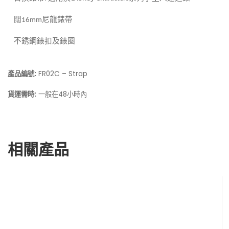
闊
尼龍錶帶
16mm
不銹鋼錶扣及錶圈
產品編號:
FR02C – Strap
貨運需時:
一般在48小時內
相關產品