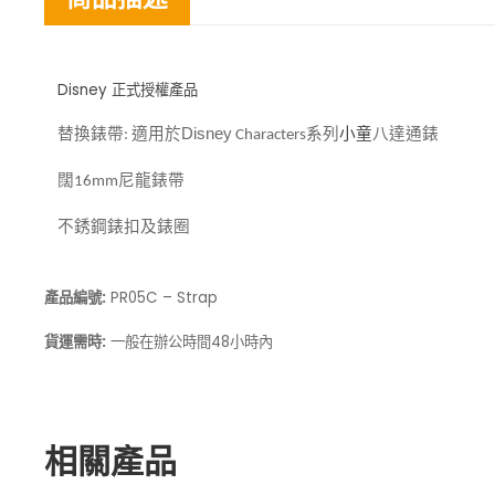
Disney 正式授權產品
八達通錶
替換錶帶
適用於Disney
系列
小童
:
Characters
闊
尼龍錶帶
16mm
不銹鋼錶扣及錶圈
產品編號:
PR05C – Strap
貨運需時:
一般在
48小時內
辦公時間
相關產品