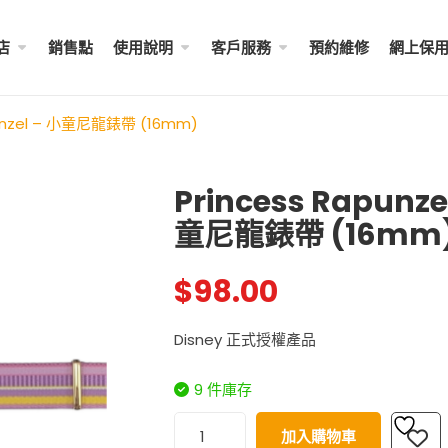
店
銷售點
使用說明
客戶服務
預約維修
網上保
punzel – 小童尼龍錶帶 (16mm)
Princess Rapunze
童尼龍錶帶 (16mm
成人八達通配飾 – ...
My Melody 小童尼龍錶帶 
$
288.00
$
98.00
$
98.00
Little Twin Stars 夢幻 ̵ ..
Disney 正式授權產品
Shibainc – 小童尼龍� ...
$
98.00
$
98.00
9 件庫存
Little Twin Stars 小童尼
$
98.00
加入購物車
Hello Kitty 小童尼龍錶帶 ...