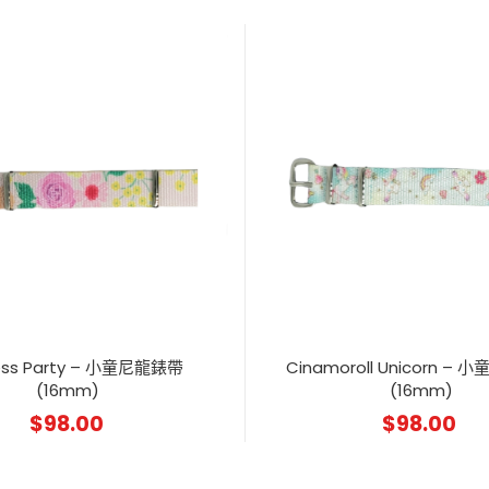
cess Party – 小童尼龍錶帶
Cinamoroll Unicorn –
(16mm)
(16mm)
$
98.00
$
98.00