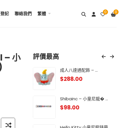
0
0
用登記
聯絡我們
繁體
l – 小
評價最高
)
& ...
成人八達通配飾 – ...
My
$
288.00
$
98
.
Lit
Shibainc – 小童尼龍� ...
$
98
$
98.00
龍 ...
Lit
$
98
Hello Kitty 小童尼龍錶帶 ...