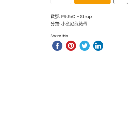
$
98.00
小童尼龍錶帶 – 玫 ...
貨號:
PR05C - Strap
$
88.00
分類:
小童尼龍錶帶
Hello Kitty 小童尼龍錶帶 ...
$
98.00
Share this...