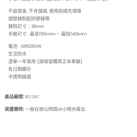
不設按金, 不含儲值, 使用前請先增值
塑膠錶殼配矽膠錶帶
錶殼尺寸：36
mm
手腕尺寸 : 最長195mm – 最短140mm
電池 : SR626SW
生活防水
憑單一年保用 (請保留購買正本單據)
有日期顯示
半透明錶面
產品編號:
RU20C
貨運需時:
一般在辦公時間48小時內寄出