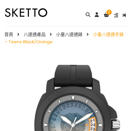
0
成人八達通配飾 – ...
My Melody 小童尼龍錶帶 & ...
$
288.00
$
98.00
首頁
八達通產品
小童八達通錶
小童八達通手錶
– Teens Black/Orange
Little Twin Stars 夢幻 ̵ ...
Shibainc – 小童尼龍�
$
98.00
...
$
98.00
Little Twin Stars 小童尼龍 ...
$
98.00
Hello Kitty 小童尼龍錶
帶 ...
小童尼龍錶帶 – 玫 ...
$
98.00
$
88.00
Hello Kitty 小童尼龍錶
帶 ...
$
98.00