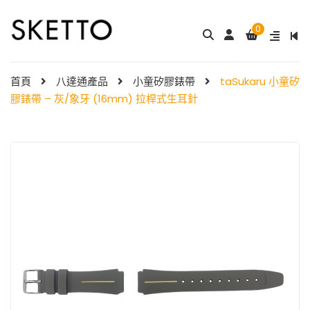
0
成人八達通配飾 – ...
My Melody 小童尼龍錶帶 & ...
$
288.00
$
98.00
首頁
八達通產品
小童矽膠錶帶
taSukaru 小童矽
膠錶帶 – 灰/象牙 (16mm) 拉桿式生耳針
Little Twin Stars 夢幻 ̵ ...
Shibainc – 小童尼龍�
$
98.00
...
$
98.00
Little Twin Stars 小童尼龍 ...
$
98.00
Hello Kitty 小童尼龍錶
帶 ...
小童尼龍錶帶 – 玫 ...
$
98.00
$
88.00
Hello Kitty 小童尼龍錶
帶 ...
$
98.00