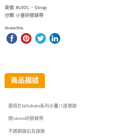
貨號:
RU10C - Strap
分類:
小童矽膠錶帶
Share this...
商品描述
八達通錶
適用於taSukaru
系列
小童
闊
矽膠錶帶
16mm
不銹鋼錶扣及錶圈