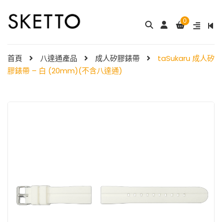
0
成人八達通配飾 – ...
My Melody 小童尼龍錶帶 & ...
$
288.00
$
98.00
首頁
八達通產品
成人矽膠錶帶
taSukaru 成人矽
膠錶帶 – 白 (20mm)(不含八達通)
Little Twin Stars 夢幻 ̵ ...
Shibainc – 小童尼龍�
$
98.00
...
$
98.00
Little Twin Stars 小童尼龍 ...
$
98.00
Hello Kitty 小童尼龍錶
帶 ...
小童尼龍錶帶 – 玫 ...
$
98.00
$
88.00
Hello Kitty 小童尼龍錶
帶 ...
$
98.00