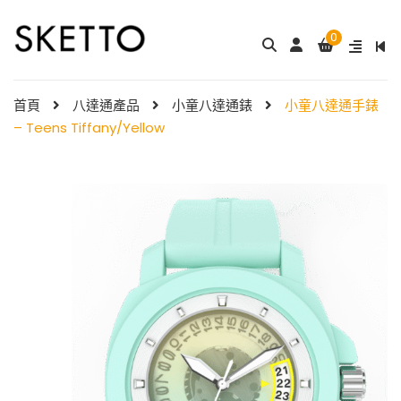
0
成人八達通配飾 – ...
My Melody 小童尼龍錶帶 & ...
$
288.00
$
98.00
首頁
八達通產品
小童八達通錶
小童八達通手錶
– Teens Tiffany/Yellow
Little Twin Stars 夢幻 ̵ ...
Shibainc – 小童尼龍�
$
98.00
...
$
98.00
Little Twin Stars 小童尼龍 ...
$
98.00
Hello Kitty 小童尼龍錶
帶 ...
小童尼龍錶帶 – 玫 ...
$
98.00
$
88.00
Hello Kitty 小童尼龍錶
帶 ...
$
98.00