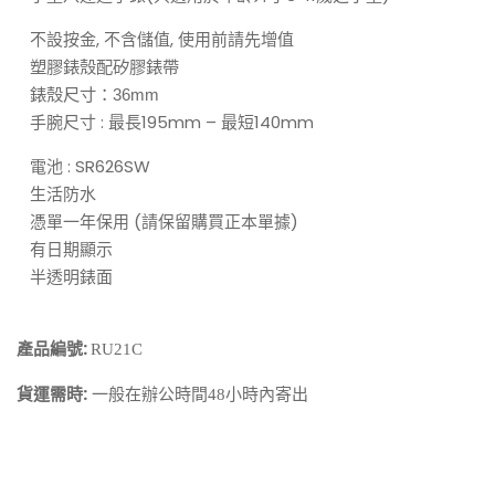
不設按金, 不含儲值, 使用前請先增值
塑膠錶殼配矽膠錶帶
錶殼尺寸：36
mm
手腕尺寸 : 最長195mm – 最短140mm
電池 : SR626SW
生活防水
憑單一年保用 (請保留購買正本單據)
有日期顯示
半透明錶面
產品編號:
RU21C
貨運需時:
一般在辦公時間48小時內寄出