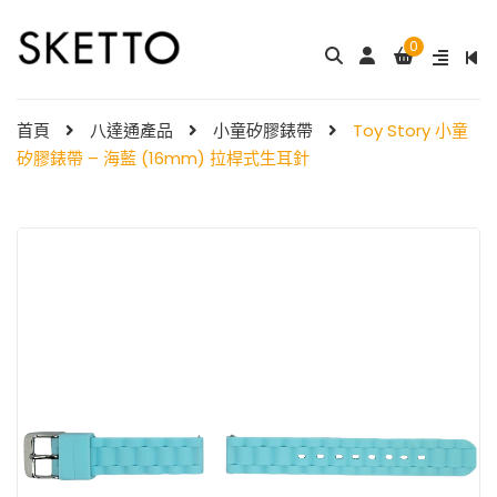
0
成人八達通配飾 – ...
My Melody 小童尼龍錶帶 & ...
$
288.00
$
98.00
首頁
八達通產品
小童矽膠錶帶
Toy Story 小童
矽膠錶帶 – 海藍 (16mm) 拉桿式生耳針
Little Twin Stars 夢幻 ̵ ...
Shibainc – 小童尼龍�
$
98.00
...
$
98.00
Little Twin Stars 小童尼龍 ...
$
98.00
Hello Kitty 小童尼龍錶
帶 ...
小童尼龍錶帶 – 玫 ...
$
98.00
$
88.00
Hello Kitty 小童尼龍錶
帶 ...
$
98.00