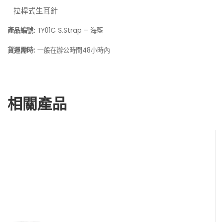
拉桿式生耳針
產品編號:
TY01C S.Strap – 海藍
貨運需時:
一般在
48小時內
辦公時間
相關產品