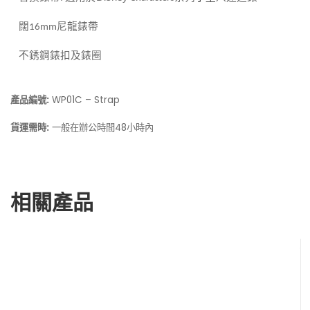
闊
尼龍錶帶
16mm
不銹鋼錶扣及錶圈
產品編號:
WP01C – Strap
貨運需時:
一般在辦公時間48小時內
相關產品