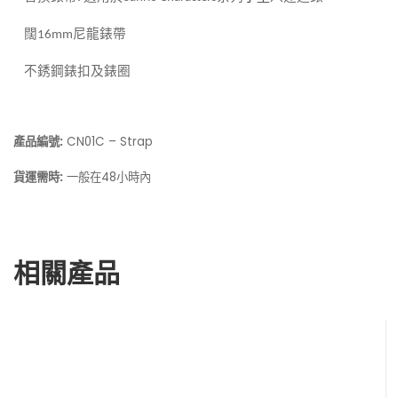
闊
尼龍錶帶
16mm
不銹鋼錶扣及錶圈
產品編號:
CN01C – Strap
貨運需時:
一般在48小時內
相關產品