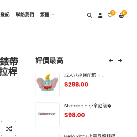
0
0
用登記
聯絡我們
繁體
膠錶帶
評價最高
 拉桿
& ...
成人八達通配飾 – ...
My
$
288.00
$
98
.
Lit
Shibainc – 小童尼龍� ...
$
98
$
98.00
龍 ...
Lit
$
98
Hello Kitty 小童尼龍錶帶 ...