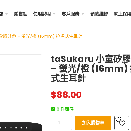
店
銷售點
使用說明
客戶服務
預約維修
網上保
小童矽膠錶帶 – 螢光/橙 (16mm) 拉桿式生耳針
taSukaru 小童矽
– 螢光/橙 (16mm)
成人八達通配飾 – ...
My Melody 小童尼龍錶帶 
式生耳針
$
288.00
$
98.00
$
88.00
Little Twin Stars 夢幻 ̵ ..
Shibainc – 小童尼龍� ...
$
98.00
6 件庫存
$
98.00
Little Twin Stars 小童尼
加入購物車
$
98.00
Hello Kitty 小童尼龍錶帶 ...