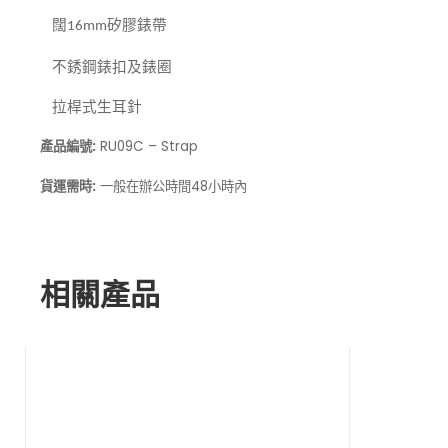
闊
矽膠錶帶
16mm
不銹鋼錶扣及錶圈
拉桿式生耳針
產品編號:
RU09C – Strap
貨運需時:
一般在
48小時內
辦公時間
相關產品