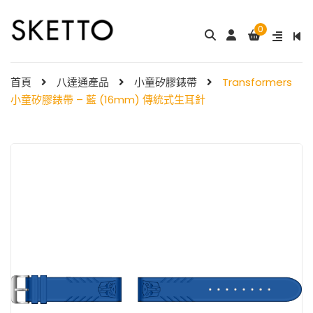
0
成人八達通配飾 – ...
My Melody 小童尼龍錶帶 & ...
$
288.00
$
98.00
首頁
八達通產品
小童矽膠錶帶
Transformers
小童矽膠錶帶 – 藍 (16mm) 傳統式生耳針
Little Twin Stars 夢幻 ̵ ...
Shibainc – 小童尼龍�
$
98.00
...
$
98.00
Little Twin Stars 小童尼龍 ...
$
98.00
Hello Kitty 小童尼龍錶
帶 ...
小童尼龍錶帶 – 玫 ...
$
98.00
$
88.00
Hello Kitty 小童尼龍錶
帶 ...
$
98.00