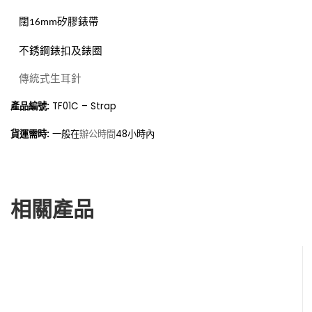
闊
矽膠錶帶
16mm
不銹鋼錶扣及錶圈
傳統式生耳針
產品編號:
TF01C – Strap
貨運需時:
一般在
48小時內
辦公時間
相關產品